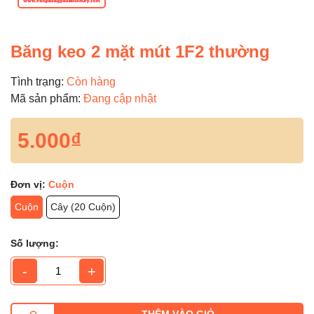
Băng keo 2 mặt mút 1F2 thường
Tình trạng:
Còn hàng
Mã sản phẩm:
Đang cập nhật
5.000₫
Đơn vị:
Cuộn
Cuộn
Cây (20 Cuộn)
Số lượng:
-
+
THÊM VÀO GIỎ