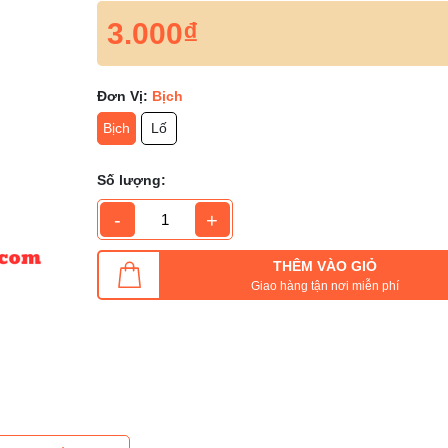
3.000₫
Đơn Vị:
Bịch
Bịch
Lố
Số lượng:
-
+
THÊM VÀO GIỎ
Giao hàng tận nơi miễn phí