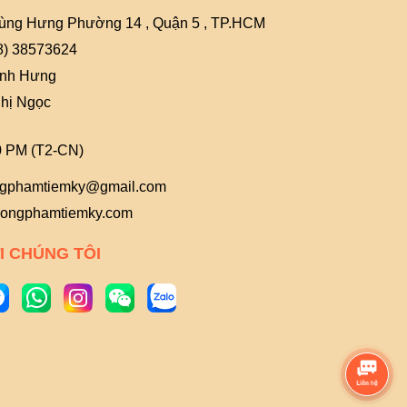
ùng Hưng Phường 14 , Quận 5 , TP.HCM
8) 38573624
Anh Hưng
hị Ngọc
0 PM (T2-CN)
gphamtiemky@gmail.com
ongphamtiemky.com
I CHÚNG TÔI