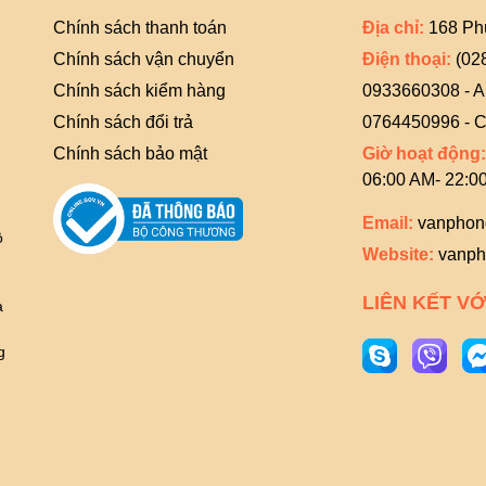
Chính sách thanh toán
Địa chỉ:
168 Ph
Chính sách vận chuyển
Điện thoại:
(02
Chính sách kiểm hàng
0933660308 - 
Chính sách đổi trả
0764450996 - C
Chính sách bảo mật
Giờ hoạt động:
06:00 AM- 22:0
Email:
vanphon
ồ
Website:
vanph
g
LIÊN KẾT VỚ
à
g