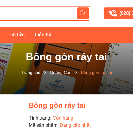
(028)
Tin tức
Liên hệ
Bông gòn ráy tai
Trang chủ
Quảng Cáo
Bông gòn ráy tai
Bông gòn ráy tai
Tình trạng:
Còn hàng
Mã sản phẩm:
Đang cập nhật