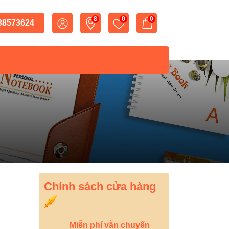
8
0
0
 38573624
Chính sách cửa hàng
Miễn phí vẫn chuyển