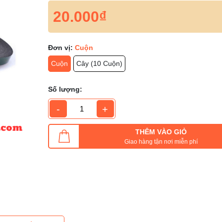
20.000₫
Đơn vị:
Cuộn
Cuộn
Cây (10 Cuộn)
Số lượng:
-
+
THÊM VÀO GIỎ
Giao hàng tận nơi miễn phí