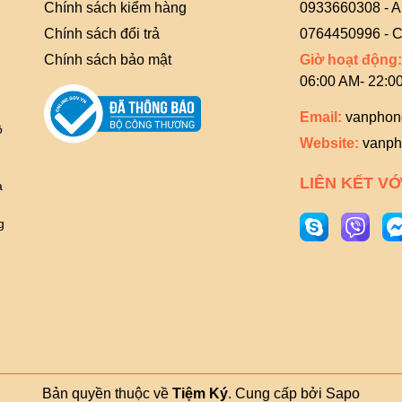
Chính sách kiểm hàng
0933660308 - 
Chính sách đổi trả
0764450996 - C
Chính sách bảo mật
Giờ hoạt động:
06:00 AM- 22:0
Email:
vanphon
ồ
Website:
vanph
g
LIÊN KẾT VỚ
à
g
Bản quyền thuộc về
Tiệm Ký
.
Cung cấp bởi
Sapo