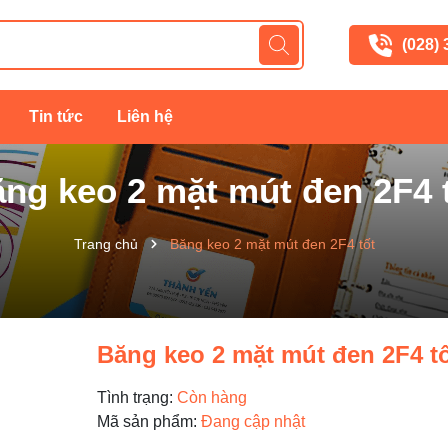
(028)
Tin tức
Liên hệ
ng keo 2 mặt mút đen 2F4 
Trang chủ
Băng keo 2 mặt mút đen 2F4 tốt
Băng keo 2 mặt mút đen 2F4 t
Tình trạng:
Còn hàng
Mã sản phẩm:
Đang cập nhật