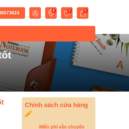
8
0
0
 38573624
tốt
ốt
Chính sách cửa hàng
Miễn phí vẫn chuyển