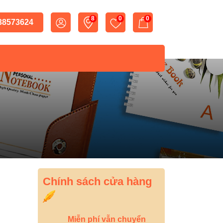
8
0
0
 38573624
Chính sách cửa hàng
Miễn phí vẫn chuyển