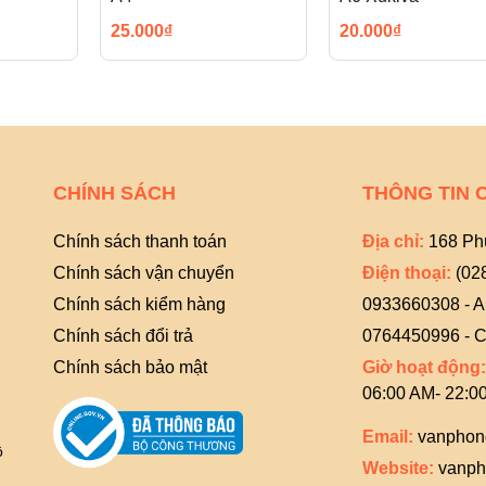
25.000₫
20.000₫
CHÍNH SÁCH
THÔNG TIN 
Chính sách thanh toán
Địa chỉ:
168 Ph
Chính sách vận chuyển
Điện thoại:
(02
Chính sách kiểm hàng
0933660308 - 
Chính sách đổi trả
0764450996 - C
Chính sách bảo mật
Giờ hoạt động:
06:00 AM- 22:0
Email:
vanphon
ồ
Website:
vanph