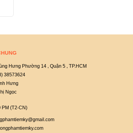
25.000₫
30.000₫
CHUNG
ùng Hưng Phường 14 , Quận 5 , TP.HCM
8) 38573624
Anh Hưng
hị Ngọc
0 PM (T2-CN)
gphamtiemky@gmail.com
ongphamtiemky.com