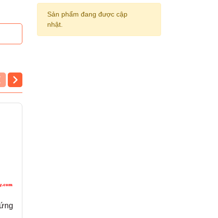
Sản phẩm đang được cập
nhật.
cứng
Bìa trình ký nhựa cứng
Bìa trình ký nhựa cứn
A5 Xukiva
A4 Xukiva