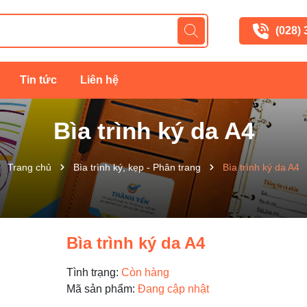
(028)
Tin tức
Liên hệ
Bìa trình ký da A4
Trang chủ
Bìa trình ký, kẹp - Phân trang
Bìa trình ký da A4
Bìa trình ký da A4
Tình trạng:
Còn hàng
Mã sản phẩm:
Đang cập nhật