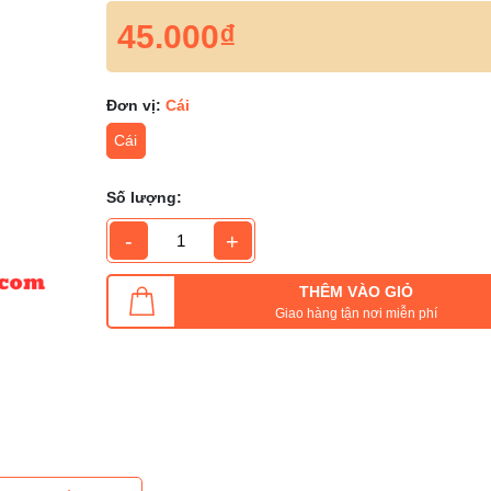
45.000₫
Đơn vị:
Cái
Cái
Số lượng:
-
+
THÊM VÀO GIỎ
Giao hàng tận nơi miễn phí