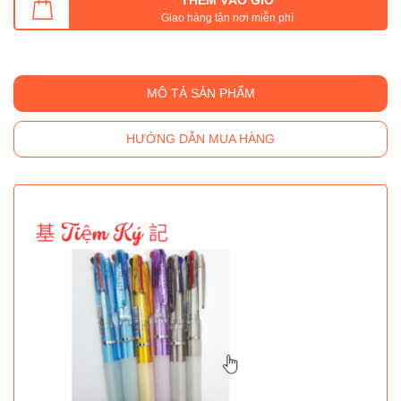
Giao hàng tận nơi miễn phí
MÔ TẢ SẢN PHẨM
HƯỚNG DẪN MUA HÀNG