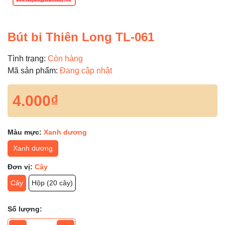
Bút bi Thiên Long TL-061
Tình trạng:
Còn hàng
Mã sản phẩm:
Đang cập nhật
4.000₫
Màu mực:
Xanh dương
Xanh dương
Đơn vị:
Cây
Cây
Hộp (20 cây)
Số lượng: