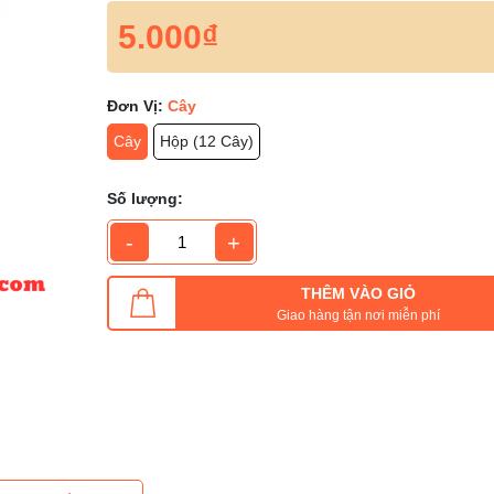
5.000₫
Đơn Vị:
Cây
Cây
Hộp (12 Cây)
Số lượng:
-
+
THÊM VÀO GIỎ
Giao hàng tận nơi miễn phí