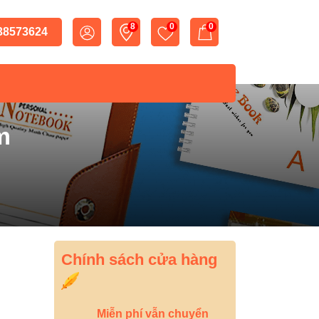
8
0
0
 38573624
m
Chính sách cửa hàng
Miễn phí vẫn chuyển