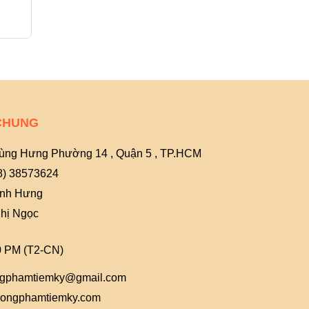
5.000₫
15.000₫
CHUNG
ùng Hưng Phường 14 , Quận 5 , TP.HCM
8) 38573624
Anh Hưng
hị Ngọc
0 PM (T2-CN)
gphamtiemky@gmail.com
ongphamtiemky.com