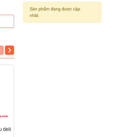
Sản phẩm đang được cập
nhật.
 deli
Bút chì gỗ deli 37015
Kẹp giấy màu deli 002
không gôm