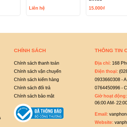
Liên hệ
15.000₫
CHÍNH SÁCH
THÔNG TIN 
Chính sách thanh toán
Địa chỉ:
168 Ph
Chính sách vận chuyển
Điện thoại:
(02
Chính sách kiểm hàng
0933660308 - 
Chính sách đổi trả
0764450996 - C
Chính sách bảo mật
Giờ hoạt động:
06:00 AM- 22:0
Email:
vanphon
ồ
Website:
vanph