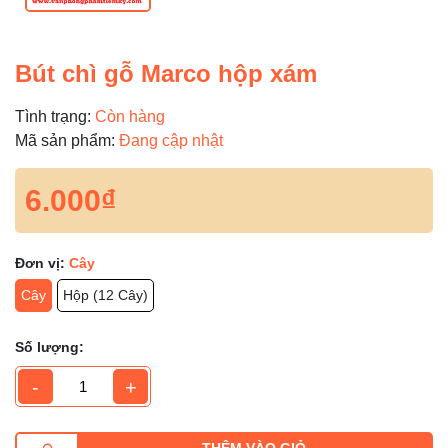
Bút chì gỗ Marco hộp xám
Tình trạng:
Còn hàng
Mã sản phẩm:
Đang cập nhật
6.000₫
Đơn vị:
Cây
Cây
Hộp (12 Cây)
Số lượng:
-
+
THÊM VÀO GIỎ