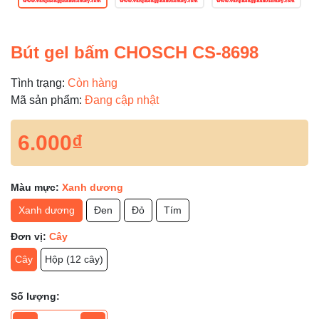
Bút gel bấm CHOSCH CS-8698
Tình trạng:
Còn hàng
Mã sản phẩm:
Đang cập nhật
6.000₫
Màu mực:
Xanh dương
Xanh dương
Đen
Đỏ
Tím
Đơn vị:
Cây
Cây
Hộp (12 cây)
Số lượng: