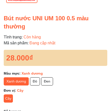
Bút nước UNI UM 100 0.5 màu
thường
Tình trạng:
Còn hàng
Mã sản phẩm:
Đang cập nhật
28.000₫
Màu mực:
Xanh dương
Xanh dương
Đỏ
Đen
Đơn vị:
Cây
Cây