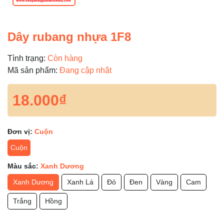
Dây rubang nhựa 1F8
Tình trạng:
Còn hàng
Mã sản phẩm:
Đang cập nhật
18.000₫
Đơn vị:
Cuộn
Cuộn
Màu sắc:
Xanh Dương
Xanh Dương
Xanh Lá
Đỏ
Đen
Vàng
Cam
Trắng
Hồng