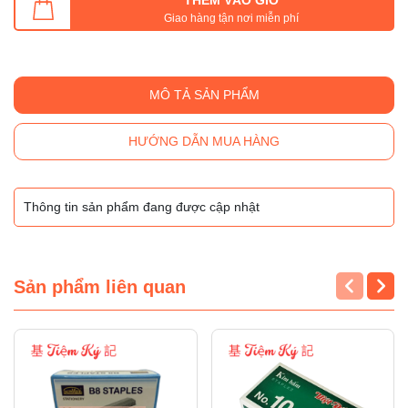
Giao hàng tận nơi miễn phí
MÔ TẢ SẢN PHẨM
HƯỚNG DẪN MUA HÀNG
Thông tin sản phẩm đang được cập nhật
Sản phẩm liên quan