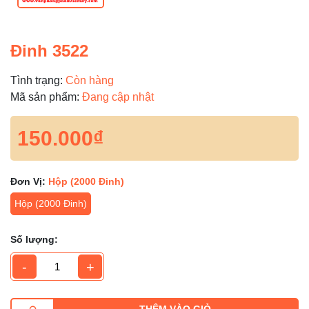
Đinh 3522
Tình trạng:
Còn hàng
Mã sản phẩm:
Đang cập nhật
150.000₫
Đơn Vị:
Hộp (2000 Đinh)
Hộp (2000 Đinh)
Số lượng:
-
+
THÊM VÀO GIỎ