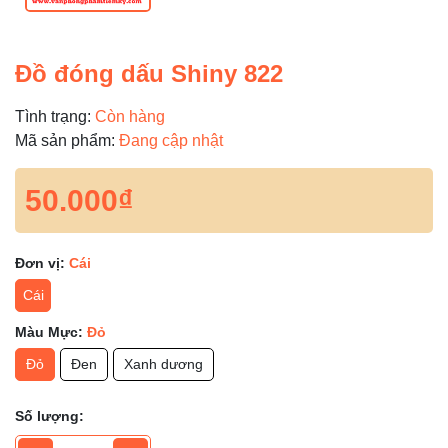
Đồ đóng dấu Shiny 822
Tình trạng:
Còn hàng
Mã sản phẩm:
Đang cập nhật
50.000₫
Đơn vị:
Cái
Cái
Màu Mực:
Đỏ
Đỏ
Đen
Xanh dương
Số lượng: