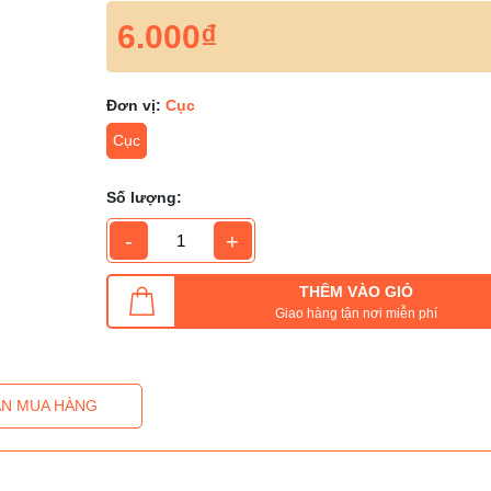
6.000₫
Đơn vị:
Cục
Cục
Số lượng:
-
+
THÊM VÀO GIỎ
Giao hàng tận nơi miễn phí
N MUA HÀNG