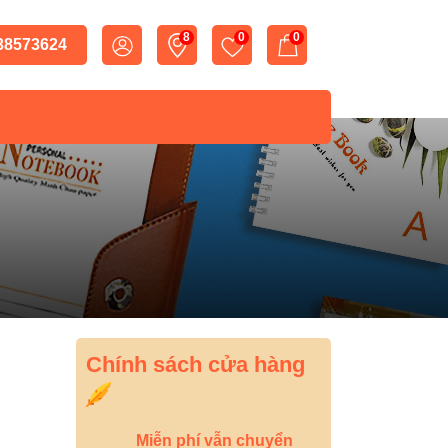
8
0
0
 38573624
Chính sách cửa hàng
Miễn phí vẫn chuyển