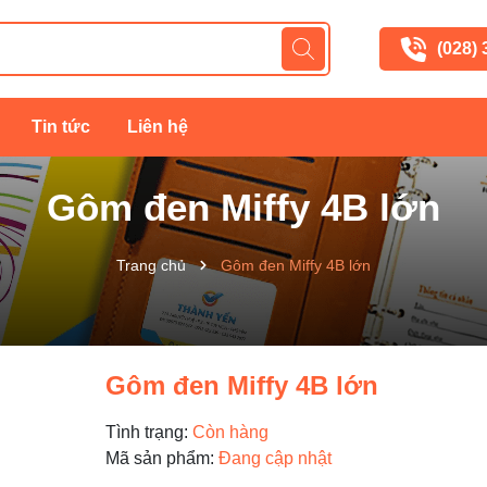
(028)
Tin tức
Liên hệ
Gôm đen Miffy 4B lớn
Trang chủ
Gôm đen Miffy 4B lớn
Gôm đen Miffy 4B lớn
Tình trạng:
Còn hàng
Mã sản phẩm:
Đang cập nhật