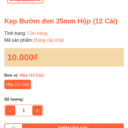
Kẹp Bướm đen 25mm Hộp (12 Cái)
Tình trạng:
Còn hàng
Mã sản phẩm:
Đang cập nhật
10.000₫
Đơn vị:
Hộp (12 Cái)
Hộp (12 Cái)
Số lượng:
-
+
THÊM VÀO GIỎ