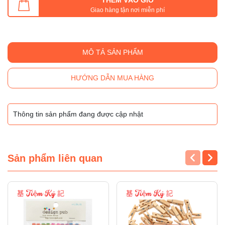
Giao hàng tận nơi miễn phí
MÔ TẢ SẢN PHẨM
HƯỚNG DẪN MUA HÀNG
Thông tin sản phẩm đang được cập nhật
Sản phẩm liên quan