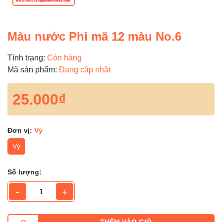
Màu nước Phi mã 12 màu No.6
Tình trạng:
Còn hàng
Mã sản phẩm:
Đang cập nhật
25.000₫
Đơn vị:
Vỷ
Vỷ
Số lượng:
-
+
THÊM VÀO GIỎ