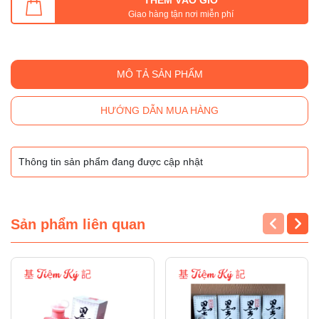
Giao hàng tận nơi miễn phí
MÔ TẢ SẢN PHẨM
HƯỚNG DẪN MUA HÀNG
Thông tin sản phẩm đang được cập nhật
Sản phẩm liên quan