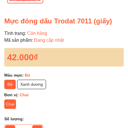
Mực đóng dấu Trodat 7011 (giấy)
Tình trạng:
Còn hàng
Mã sản phẩm:
Đang cập nhật
42.000₫
Màu mực:
Đỏ
Đỏ
Xanh dương
Đơn vị:
Chai
Chai
Số lượng: