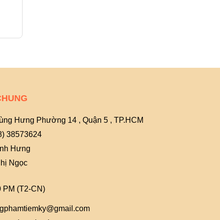
25.000₫
6.000₫
CHUNG
ùng Hưng Phường 14 , Quận 5 , TP.HCM
8) 38573624
Anh Hưng
hị Ngọc
0 PM (T2-CN)
gphamtiemky@gmail.com