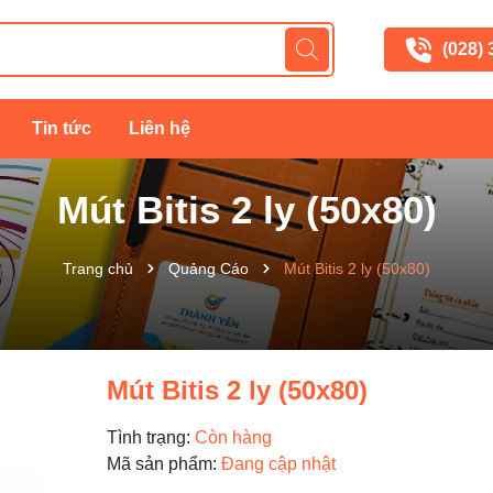
(028)
Tin tức
Liên hệ
Mút Bitis 2 ly (50x80)
Trang chủ
Quảng Cáo
Mút Bitis 2 ly (50x80)
Mút Bitis 2 ly (50x80)
Tình trạng:
Còn hàng
Mã sản phẩm:
Đang cập nhật