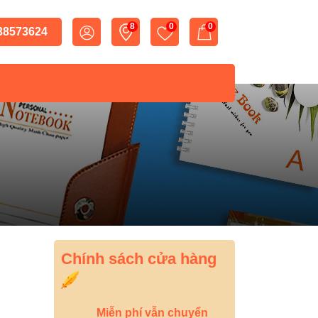
8
0
0
 38573624
Chính sách cửa hàng
Miễn phí vẫn chuyển