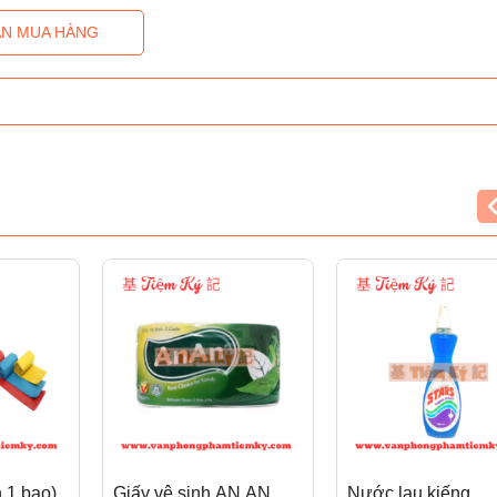
N MUA HÀNG
n 1 bao)
Giấy vệ sinh AN AN
Nước lau kiếng