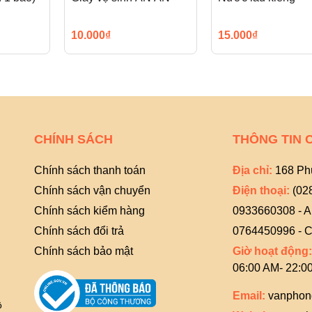
10.000₫
15.000₫
CHÍNH SÁCH
THÔNG TIN 
Chính sách thanh toán
Địa chỉ:
168 Ph
Chính sách vận chuyển
Điện thoại:
(02
Chính sách kiểm hàng
0933660308 - 
Chính sách đổi trả
0764450996 - C
Chính sách bảo mật
Giờ hoạt động:
06:00 AM- 22:0
Email:
vanphon
ồ