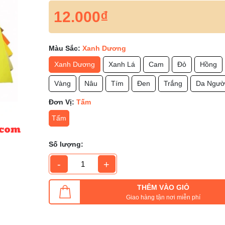
12.000₫
Màu Sắc:
Xanh Dương
Xanh Dương
Xanh Lá
Cam
Đỏ
Hồng
Vàng
Nâu
Tím
Đen
Trắng
Da Ngườ
Đơn Vị:
Tấm
Tấm
Số lượng:
-
+
THÊM VÀO GIỎ
Giao hàng tận nơi miễn phí