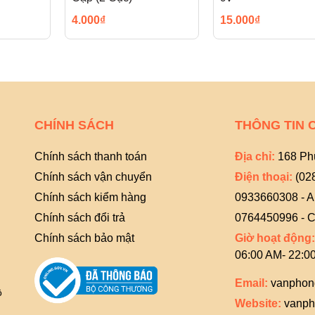
4.000₫
15.000₫
CHÍNH SÁCH
THÔNG TIN 
Chính sách thanh toán
Địa chỉ:
168 Ph
Chính sách vận chuyển
Điện thoại:
(02
Chính sách kiểm hàng
0933660308 - 
Chính sách đổi trả
0764450996 - C
Chính sách bảo mật
Giờ hoạt động:
06:00 AM- 22:0
Email:
vanphon
ồ
Website:
vanph