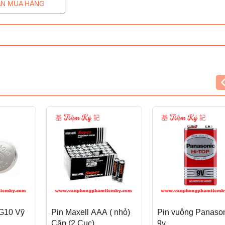
N MUA HÀNG
AG10 Vỹ
Pin Maxell AAA ( nhỏ)
Pin vuông Panaso
Cặp (2 Cục)
9v