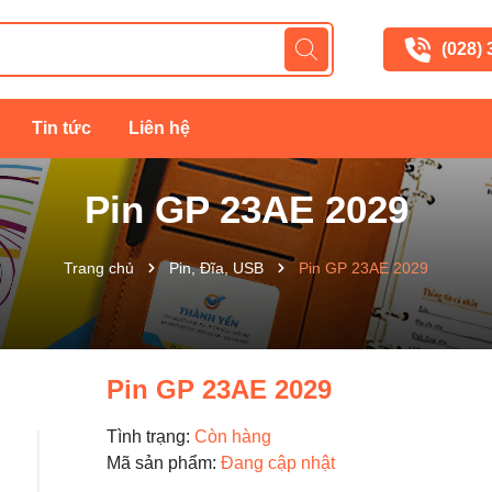
(028)
Tin tức
Liên hệ
Pin GP 23AE 2029
Trang chủ
Pin, Đĩa, USB
Pin GP 23AE 2029
Pin GP 23AE 2029
Tình trạng:
Còn hàng
Mã sản phẩm:
Đang cập nhật