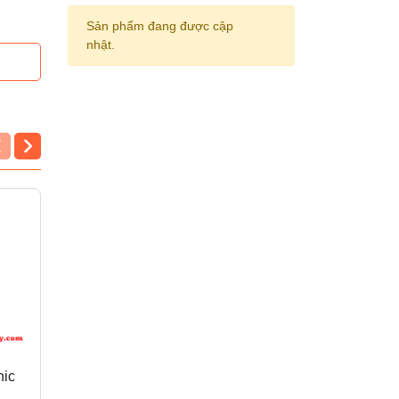
Sản phẩm đang được cập
nhật.
nic
Pin Panasonic D
Pin Panasonic C
R20UT12S (lớn)
R14UT12S (lớn)