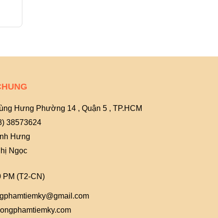
30.000₫
28.000₫
CHUNG
ùng Hưng Phường 14 , Quận 5 , TP.HCM
8) 38573624
Anh Hưng
hị Ngọc
0 PM (T2-CN)
gphamtiemky@gmail.com
ongphamtiemky.com