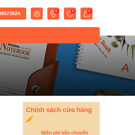
8
0
0
 38573624
Chính sách cửa hàng
Miễn phí vẫn chuyển