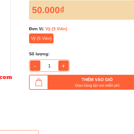
50.000₫
Đơn Vị:
Vỹ (5 Viên)
Vỹ (5 Viên)
Số lượng:
-
+
THÊM VÀO GIỎ
Giao hàng tận nơi miễn phí