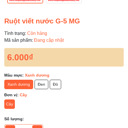
Ruột viết nước G-5 MG
Tình trạng:
Còn hàng
Mã sản phẩm:
Đang cập nhật
6.000₫
Màu mực:
Xanh dương
Xanh dương
Đen
Đỏ
Đơn vị:
Cây
Cây
Số lượng: