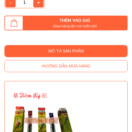
-
+
THÊM VÀO GIỎ
Giao hàng tận nơi miễn phí
MÔ TẢ SẢN PHẨM
HƯỚNG DẪN MUA HÀNG