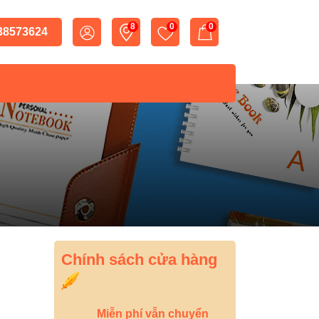
8
0
0
 38573624
Chính sách cửa hàng
Miễn phí vẫn chuyển