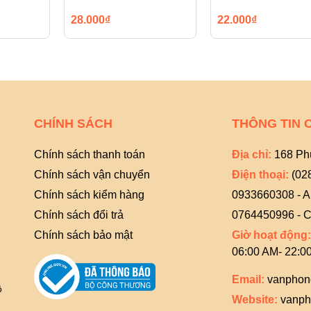
28.000₫
22.000₫
CHÍNH SÁCH
THÔNG TIN 
Chính sách thanh toán
Địa chỉ:
168 Ph
Chính sách vận chuyển
Điện thoại:
(02
Chính sách kiểm hàng
0933660308 - 
Chính sách đổi trả
0764450996 - C
Chính sách bảo mật
Giờ hoạt động:
06:00 AM- 22:0
Email:
vanphon
ồ
Website:
vanph