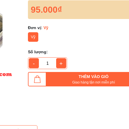
95.000₫
Đơn vị:
Vỹ
Vỹ
Số lượng:
-
+
THÊM VÀO GIỎ
Giao hàng tận nơi miễn phí