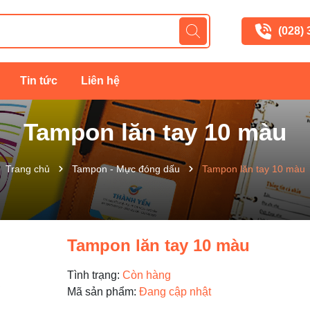
(028)
Tin tức
Liên hệ
Tampon lăn tay 10 màu
Trang chủ
Tampon - Mực đóng dấu
Tampon lăn tay 10 màu
Tampon lăn tay 10 màu
Tình trạng:
Còn hàng
Mã sản phẩm:
Đang cập nhật