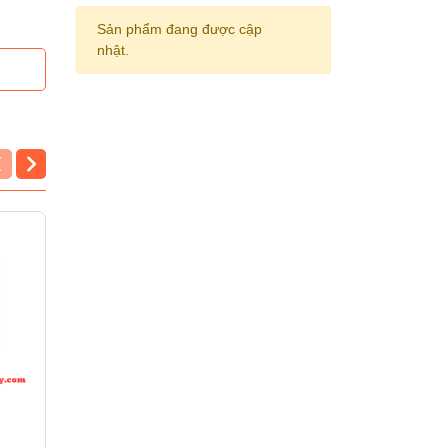
Sản phẩm đang được cập
nhật.
Tampon Shiny S-542
Tampon Shiny S-538
hình vuông
hình vuông