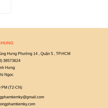
70.000₫
70.000₫
CHUNG
ùng Hưng Phường 14 , Quận 5 , TP.HCM
8) 38573624
Anh Hưng
hị Ngọc
0 PM (T2-CN)
gphamtiemky@gmail.com
ongphamtiemky.com