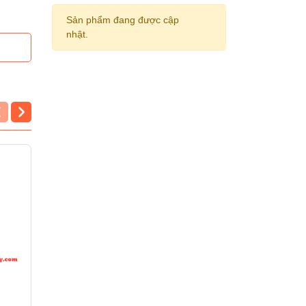
Sản phẩm đang được cập
nhật.
Cọ vẽ nét thân trắng số
Cọ tàu vỹ thân gỗ từn
0
khúc