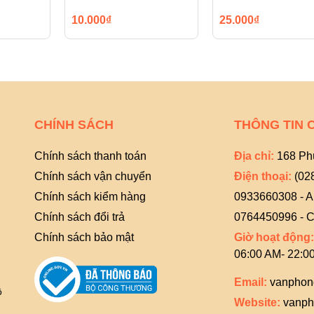
10.000₫
25.000₫
CHÍNH SÁCH
THÔNG TIN 
Chính sách thanh toán
Địa chỉ:
168 Ph
Chính sách vận chuyển
Điện thoại:
(02
Chính sách kiểm hàng
0933660308 - 
Chính sách đổi trả
0764450996 - C
Chính sách bảo mật
Giờ hoạt động:
06:00 AM- 22:0
Email:
vanphon
ồ
Website:
vanph