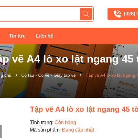
(028)
Tin tức
Liên hệ
ập vẽ A4 lò xo lật ngang 45 
ng chủ
Cọ tàu - Cọ vẽ - Giấy tập vẽ
Tập vẽ A4 lò xo lật ngang 
Tập vẽ A4 lò xo lật ngang 45 t
Tình trạng:
Còn hàng
Mã sản phẩm:
Đang cập nhật