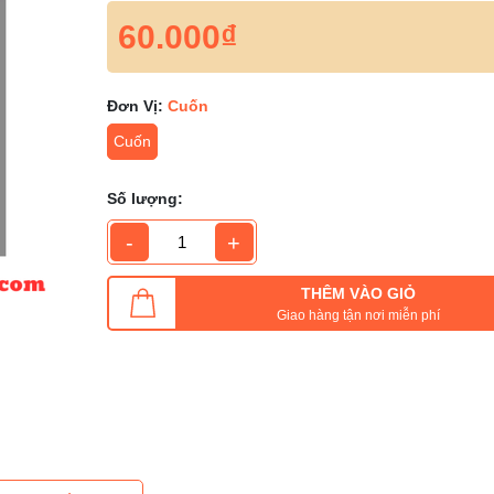
60.000₫
Đơn Vị:
Cuốn
Cuốn
Số lượng:
-
+
THÊM VÀO GIỎ
Giao hàng tận nơi miễn phí