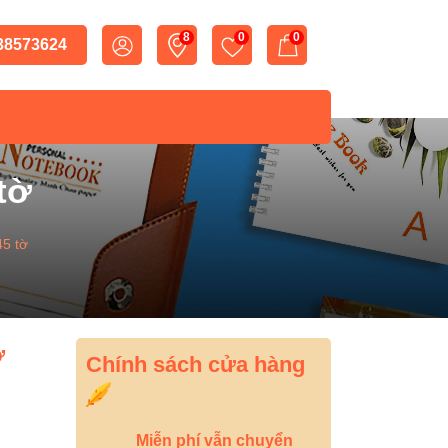
8
0
0
 38573624
tờ
45 tờ
ờ
Chính sách cửa hàng
Miễn phí vẫn chuyển