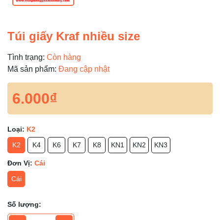
Túi giấy Kraf nhiều size
Tình trạng:
Còn hàng
Mã sản phẩm:
Đang cập nhật
6.000₫
Loại:
K2
K2
K4
K6
K7
K8
KN1
KN2
KN3
Đơn Vị:
Cái
Cái
Số lượng: