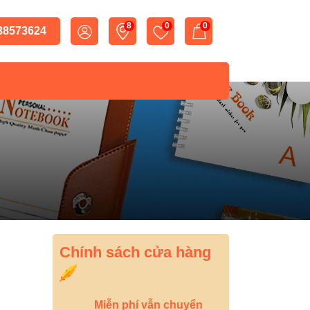
8
0
0
 38573624
Chính sách cửa hàng
Miễn phí vẫn chuyển