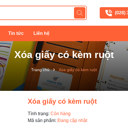
(028)
Tin tức
Liên hệ
Xóa giấy có kèm ruột
Trang chủ
Xóa giấy có kèm ruột
Xóa giấy có kèm ruột
Tình trạng:
Còn hàng
Mã sản phẩm:
Đang cập nhật