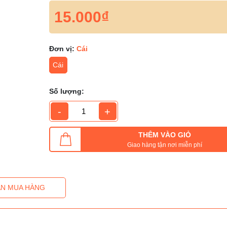
15.000₫
Đơn vị:
Cái
Cái
Số lượng:
-
+
THÊM VÀO GIỎ
Giao hàng tận nơi miễn phí
N MUA HÀNG