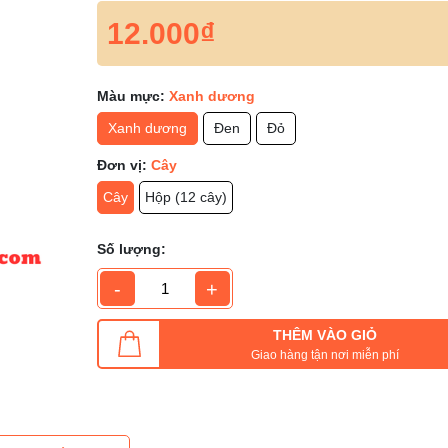
12.000₫
Màu mực:
Xanh dương
Xanh dương
Đen
Đỏ
Đơn vị:
Cây
Cây
Hộp (12 cây)
Số lượng:
-
+
THÊM VÀO GIỎ
Giao hàng tận nơi miễn phí