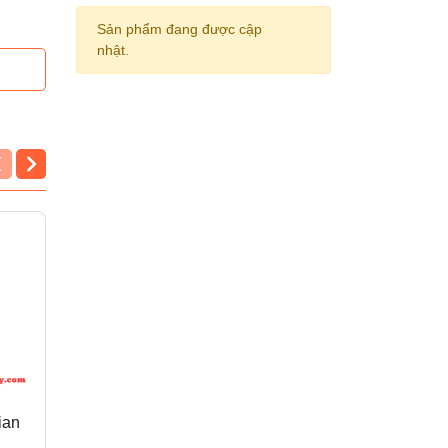
Sản phẩm đang được cập
nhật.
ian
Bút nước MG
Bút nước MG 1350
AGP15571 (ngắn)