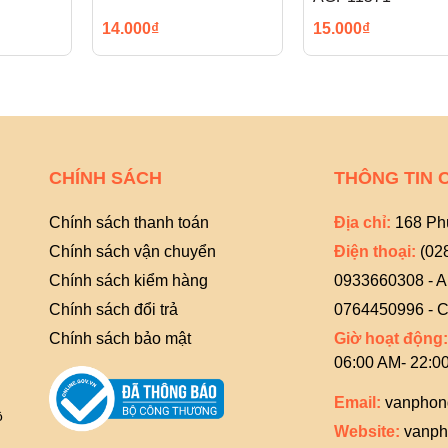
14.000₫
15.000₫
CHÍNH SÁCH
THÔNG TIN 
Chính sách thanh toán
Địa chỉ:
168 Ph
Chính sách vận chuyển
Điện thoại:
(02
Chính sách kiểm hàng
0933660308 - 
Chính sách đổi trả
0764450996 - C
Chính sách bảo mật
Giờ hoạt động:
06:00 AM- 22:0
Email:
vanphon
ồ
Website:
vanph