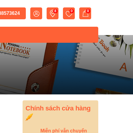
8
0
0
 38573624
Chính sách cửa hàng
Miễn phí vẫn chuyển