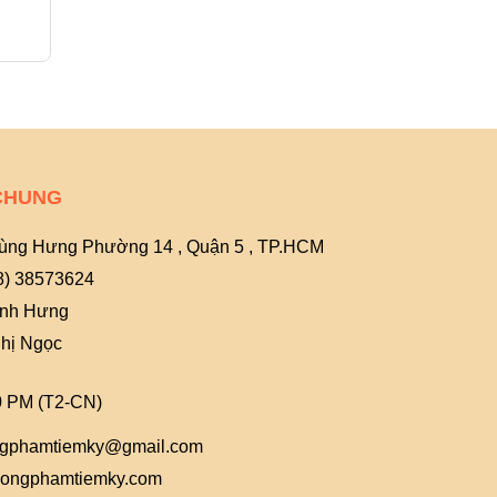
11.000₫
12.000₫
CHUNG
ùng Hưng Phường 14 , Quận 5 , TP.HCM
8) 38573624
Anh Hưng
hị Ngọc
0 PM (T2-CN)
gphamtiemky@gmail.com
ongphamtiemky.com