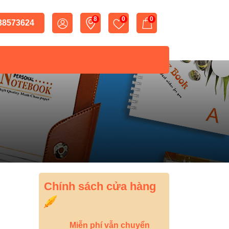
8
0
0
 38573624
Chính sách cửa hàng
Miễn phí vẫn chuyển