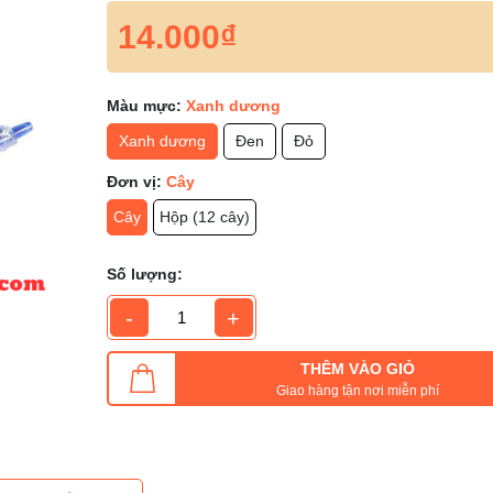
14.000₫
Màu mực:
Xanh dương
Xanh dương
Đen
Đỏ
Đơn vị:
Cây
Cây
Hộp (12 cây)
Số lượng:
-
+
THÊM VÀO GIỎ
Giao hàng tận nơi miễn phí