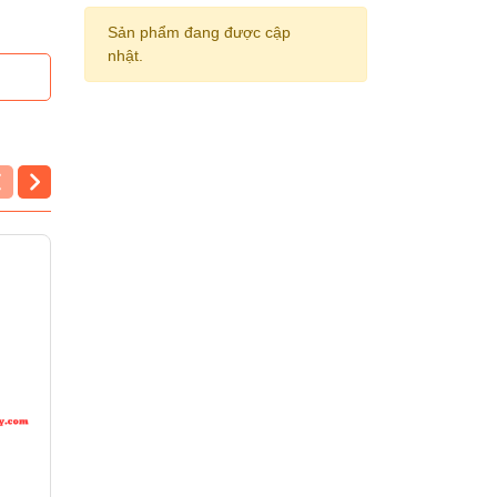
Sản phẩm đang được cập
nhật.
Bút nước MG
Bút nước MG 1350
AGP15571 (ngắn)