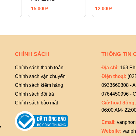
15.000₫
12.000₫
CHÍNH SÁCH
THÔNG TIN 
Chính sách thanh toán
Địa chỉ:
168 Ph
Chính sách vận chuyển
Điện thoại:
(02
Chính sách kiểm hàng
0933660308 - 
Chính sách đổi trả
0764450996 - C
Chính sách bảo mật
Giờ hoạt động:
06:00 AM- 22:0
Email:
vanphon
ồ
Website:
vanph