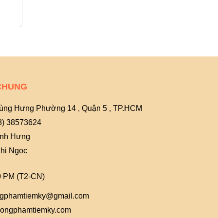
11.000₫
12.000₫
CHUNG
ùng Hưng Phường 14 , Quận 5 , TP.HCM
8) 38573624
Anh Hưng
hị Ngọc
0 PM (T2-CN)
gphamtiemky@gmail.com
ongphamtiemky.com