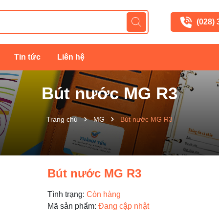
(028)
Tin tức
Liên hệ
Bút nước MG R3
Trang chủ
MG
Bút nước MG R3
Bút nước MG R3
Tình trạng:
Còn hàng
Mã sản phẩm:
Đang cập nhật